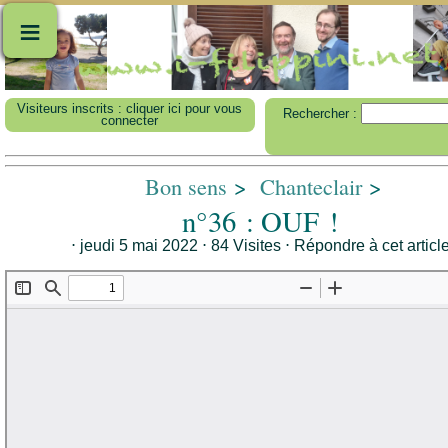
≡
Visiteurs inscrits : cliquer ici pour vous
Rechercher :
connecter
Bon sens
>
Chanteclair
>
n°36 : OUF !
⋅ jeudi 5 mai 2022 ⋅ 84 Visites
⋅
Répondre à cet articl