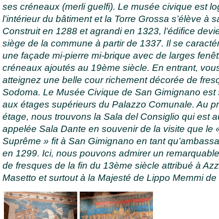
ses créneaux (merli guelfi). Le musée civique est l
l’intérieur du bâtiment et la Torre Grossa s’élève à sa
Construit en 1288 et agrandi en 1323, l’édifice devie
siège de la commune à partir de 1337. Il se caracté
une façade mi-pierre mi-brique avec de larges fenêt
créneaux ajoutés au 19ème siècle. En entrant, vou
atteignez une belle cour richement décorée de fre
Sodoma. Le Musée Civique de San Gimignano est 
aux étages supérieurs du Palazzo Comunale. Au p
étage, nous trouvons la Sala del Consiglio qui est a
appelée Sala Dante en souvenir de la visite que le 
Suprême » fit à San Gimignano en tant qu’ambass
en 1299. Ici, nous pouvons admirer un remarquable
de fresques de la fin du 13ème siècle attribué à Az
Masetto et surtout à la Majesté de Lippo Memmi de