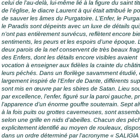
celui de l’au-delà, lui-même lié à la figure du saint tit
de l’église, le diacre Laurent à qui était attribué le p
de sauver les âmes du Purgatoire. L’Enfer, le Purgat
le Paradis sont dépeints avec un luxe de détails qui, 
n’ont pas entièrement survécus, reflètent encore bi
sentiments, les peurs et les espoirs d’une époque. 
deux parois de la nef conservent de très beaux fra
des Enfers, dont les détails encore visibles avaient
vocation à enseigner aux fidèles la crainte du chât
leurs péchés. Dans un florilège savamment étudié, 
largement inspiré de l’Enfer de Dante, différents su
sont mis en œuvre par les sbires de Satan. Lieu sou
par excellence, l’enfer, figuré sur la paroi gauche, p
l’apparence d’un énorme gouffre souterrain. Sept al
à la fois puits ou grottes caverneuses, sont assemb
selon une grille en nids d’abeilles. Chacun des péc
explicitement identifié au moyen de rouleaux, disp
dans un ordre déterminé par l’acronyme « SALIGIA 