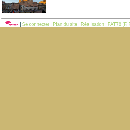
|
Se connecter
|
Plan du site
|
Réalisation : FAT78 (F. F