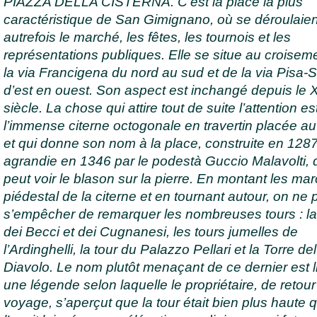
PIAZZA DELLA CISTERNA. C’est la place la plus
caractéristique de San Gimignano, où se déroulaien
autrefois le marché, les fêtes, les tournois et les
représentations publiques. Elle se situe au croisem
la via Francigena du nord au sud et de la via Pisa-
d’est en ouest. Son aspect est inchangé depuis le 
siècle. La chose qui attire tout de suite l’attention es
l’immense citerne octogonale en travertin placée au
et qui donne son nom à la place, construite en 1287
agrandie en 1346 par le podestà Guccio Malavolti, 
peut voir le blason sur la pierre. En montant les ma
piédestal de la citerne et en tournant autour, on ne 
s’empêcher de remarquer les nombreuses tours : la
dei Becci et dei Cugnanesi, les tours jumelles de
l’Ardinghelli, la tour du Palazzo Pellari et la Torre del
Diavolo. Le nom plutôt menaçant de ce dernier est l
une légende selon laquelle le propriétaire, de retou
voyage, s’aperçut que la tour était bien plus haute q