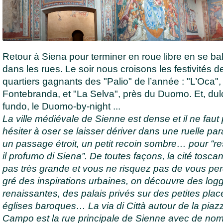
Retour à Siena pour terminer en roue libre en se ba
dans les rues. Le soir nous croisons les festivités d
quartiers gagnants des "Palio" de l’année : "L’Oca",
Fontebranda, et "La Selva", près du Duomo. Et, dulc
fundo, le Duomo-by-night ...
La ville médiévale de Sienne est dense et il ne faut
hésiter à oser se laisser dériver dans une ruelle para
un passage étroit, un petit recoin sombre… pour “re
il profumo di Siena”. De toutes façons, la cité tosca
pas très grande et vous ne risquez pas de vous per
gré des inspirations urbaines, on découvre des log
renaissantes, des palais privés sur des petites plac
églises baroques… La via di Città autour de la piaz
Campo est la rue principale de Sienne avec de no