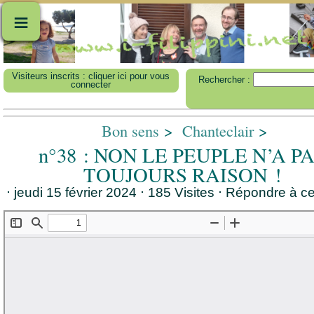
≡
Visiteurs inscrits : cliquer ici pour vous
Rechercher :
connecter
Bon sens
>
Chanteclair
>
n°38 : NON LE PEUPLE N’A P
TOUJOURS RAISON !
⋅ jeudi 15 février 2024 ⋅ 185 Visites
⋅
Répondre à cet