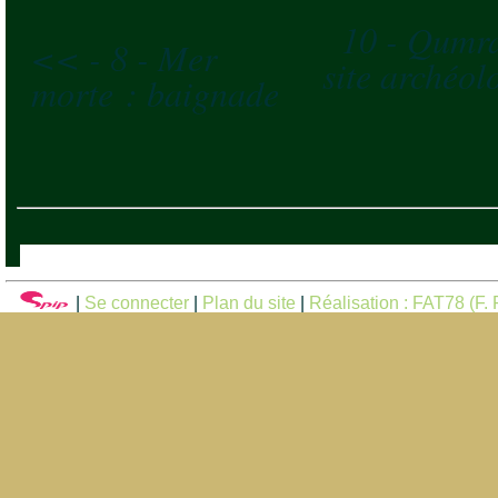
10 - Qumra
<< - 8 - Mer
site archéol
morte : baignade
|
Se connecter
|
Plan du site
|
Réalisation : FAT78 (F. F