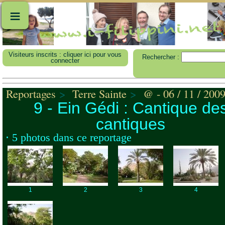
≡
Visiteurs inscrits : cliquer ici pour vous
Rechercher :
connecter
Reportages
>
Terre Sainte
>
@ - 06 / 11 / 200
9 - Ein Gédi : Cantique de
cantiques
⋅ 5 photos dans ce reportage
1
2
3
4