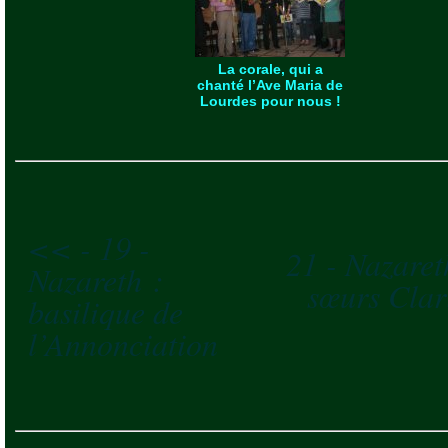
La corale, qui a
chanté l’Ave Maria de
Lourdes pour nous !
<< - 19 -
21 - Nazaret
Nazareth :
sœurs Clari
basilique de
l’Annonciation