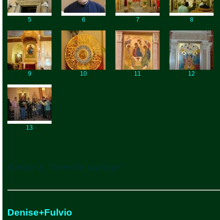
5
6
7
8
9
10
11
12
13
Retour à "Terre de partage"
Denise+Fulvio