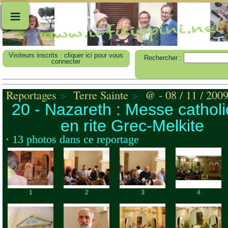
≡
Visiteurs inscrits : cliquer ici pour vous
Rechercher :
connecter
Reportages
>
Terre Sainte
>
@ - 08 / 11 / 200
20 - Nazareth : Messe cathol
en rite Grec-Melkite
⋅ 13 photos dans ce reportage
1
2
3
4