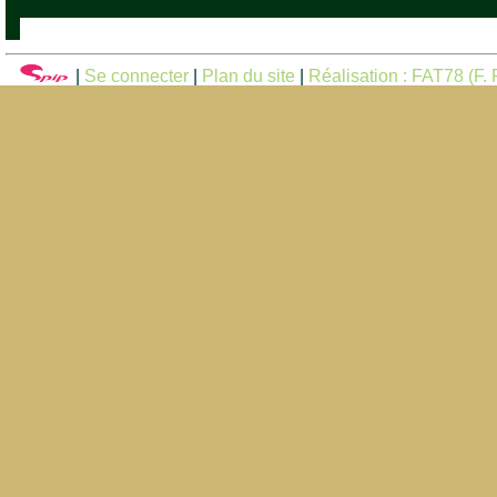
|
Se connecter
|
Plan du site
|
Réalisation : FAT78 (F. F