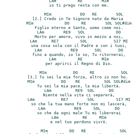
 LAm         RE        MIm

 io ti prego resta con me.

     MIm            DO   RE        SOL

[2.] Credo in Te Signore nato da Maria

 MIm             DO     RE        SOL SOL#dim

 Figlio eterno e Santo, uomo come noi.

 LAm        RE9   SOL             DO

 Morto per amore, vivo in mezzo a noi,

 LAm      RE7         SOL           SI7 MI

 una cosa sola con il Padre e con i tuoi,

 LAm            RE9       SOL       DO

 fino a quando, io lo so, Tu ritornerai,

 LAm         RE        MIm

 per aprirci il Regno di Dio.

     MIm           DO     RE           SOL

[3.] Tu sei la mia forza, altro io non ho.

 MIm           DO    RE          SOL SOL#dim

 Tu sei la mia pace, la mia libertà.

 LAm          RE9  SOL      DO

 Niente nella vita ci separerà,

 LAm           RE7        SOL         SI7 MI

 so che la tua mano forte non mi lascerà,

 LAm            RE9     SOL      DO

 so che da ogni male Tu mi libererai

 LAm          RE     MIm

 e nel tuo perdono vivrò.

     MIm         DO   RE              SOL
