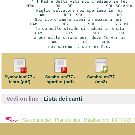
[4.] Padre della vita noi crediamo in Te.

 MIm         DO   RE              SOL SOL#dim

 Figlio salvatore noi speriamo in Te.

 LAm        RE9  SOL              DO

 Spirito d'amore vieni in mezzo a noi.

 LAm          RE7        SOL        SI7 MI

 Tu da mille strade ci raduni in unità

 LAm          RE9        SOL        DO

 e per mille strade poi, dove Tu vorrai

 LAm           RE      MIm

Symbolum’77 -
Symbolum’77 -
Symbolum’77
testo (pdf)
spartito (pdf)
(mp3)
Vedi on line :
Lista dei canti
|
Se connecter
|
Plan du site
|
Réalisation : FAT78 (F. F