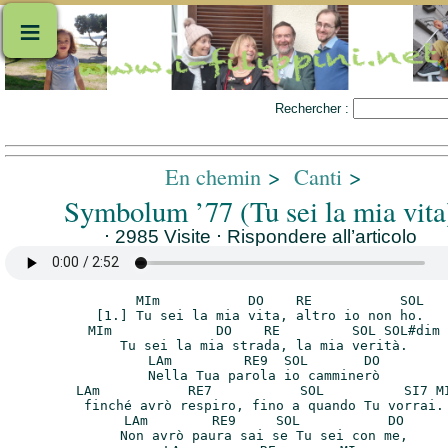
≡
Rechercher :
En chemin
>
Canti
>
Symbolum ’77 (Tu sei la mia vita
⋅ 2985 Visite
⋅
Rispondere all’articolo
     MIm           DO    RE           SOL

[1.] Tu sei la mia vita, altro io non ho.

 MIm             DO    RE         SOL SOL#dim

 Tu sei la mia strada, la mia verità.

 LAm         RE9  SOL       DO

 Nella Tua parola io camminerò

 LAm           RE7           SOL          SI7 MI
 finché avrò respiro, fino a quando Tu vorrai.

 LAm        RE9     SOL           DO

 Non avrò paura sai se Tu sei con me,
