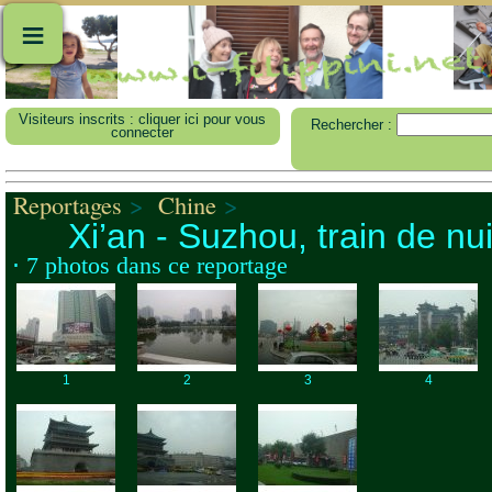
≡
Visiteurs inscrits : cliquer ici pour vous
Rechercher :
connecter
Reportages
>
Chine
>
Xi’an - Suzhou, train de nui
⋅ 7 photos dans ce reportage
1
2
3
4