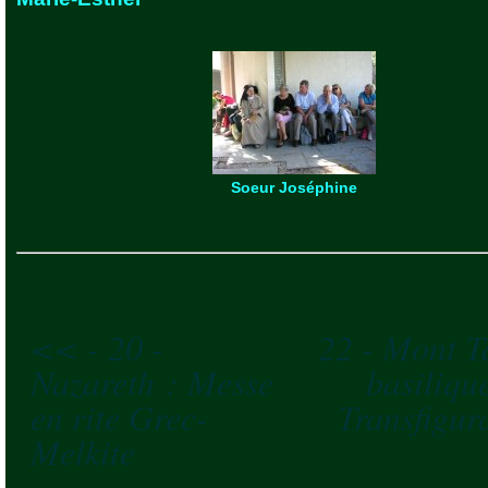
Soeur Joséphine
<< - 20 -
22 - Mont T
Nazareth : Messe
basiliqu
en rite Grec-
Transfigur
Melkite