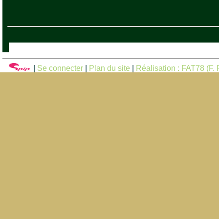
|
Se connecter
|
Plan du site
|
Réalisation : FAT78 (F. F