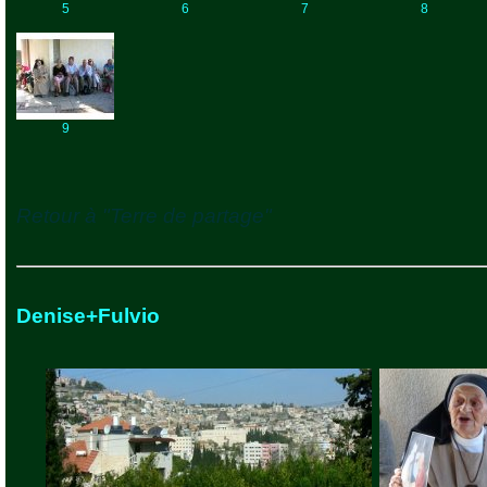
5
6
7
8
9
Retour à "Terre de partage"
Denise+Fulvio