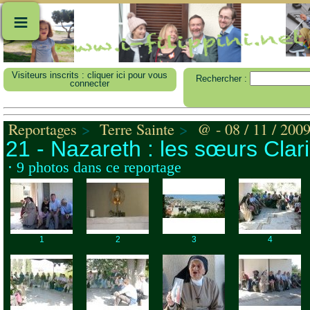
≡
Visiteurs inscrits : cliquer ici pour vous
Rechercher :
connecter
Reportages
>
Terre Sainte
>
@ - 08 / 11 / 200
21 - Nazareth : les sœurs Clar
⋅ 9 photos dans ce reportage
1
2
3
4