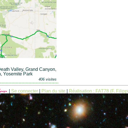
Death Valley, Grand Canyon,
n, Yosemite Park
406 visites
|
Se connecter
|
Plan du site
|
Réalisation : FAT78 (F. Filipp