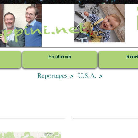
En chemin
Rece
Reportages
>
U.S.A.
>