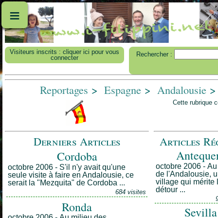
≡
Visiteurs inscrits : cliquer ici pour vous
Rechercher :
connecter
Reportages
>
Espagne
>
Andalousie
>
Cette rubrique 
Derniers Articles
Articles Ré
Anteque
Cordoba
octobre 2006 - Au
octobre 2006 - S'il n'y avait qu'une
de l'Andalousie, 
seule visite à faire en Andalousie, ce
village qui mérite 
serait la "Mezquita" de Cordoba ...
détour ...
684 visites
Ronda
Sevilla
octobre 2006 - Au milieu des