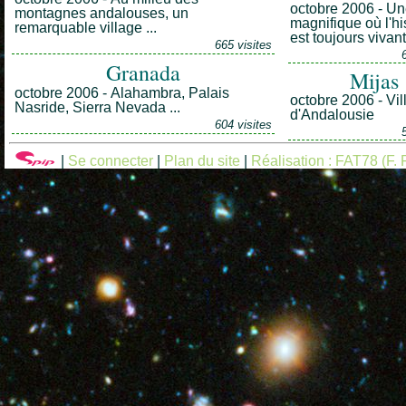
octobre 2006 - Une
montagnes andalouses, un
magnifique où l'hi
remarquable village ...
est toujours vivante
665 visites
Granada
Mijas
octobre 2006 - Alahambra, Palais
octobre 2006 - Vil
Nasride, Sierra Nevada ...
d'Andalousie
604 visites
|
Se connecter
|
Plan du site
|
Réalisation : FAT78 (F. F