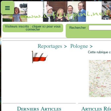
≡
Visiteurs inscrits : cliquer ici pour vous
Rechercher :
connecter
Reportages
>
Pologne
>
Cette rubrique 
Derniers Articles
Articles Ré