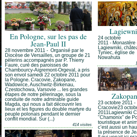
Lagiewni
En Pologne, sur les pas de
24 octobre
Jean-Paul II
2011 - Monastère
Lagiewniki, châte
28 novembre 2011 - Organisé par le
Tyniec, église de
Diocèse de Versailles, un groupe de 21
Nowahuta
pèlerins accompagnés par P. Thierry
Faure, curé des paroisses de
Chambourcy-Aigremont-Orgeval, a pris
son envol samedi 22 octobre 2011 pour
la Pologne. Cracovie, Zakopane,
Wadowice, Auschwitz-Birkenau,
Czestochowa, Varsovie ... les grandes
Zakopa
étapes de notre pèlerinage, sous la
conduite de notre admirable guide
23 octobre 2011 -
Magda, qui nous a fait découvrir les
Cracovie23 octob
lieux et les figures du double martyre du
2011Lagiewniki C’
peuple polonais pendant le dernier
"Chamonix" de Po
conflit mondial. Sur (...)
touristique et anim
414 visites
c’est aussi un hau
la présence de J
II qui venait ici pr