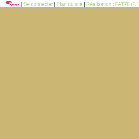
|
Se connecter
|
Plan du site
|
Réalisation : FAT78 (F. F