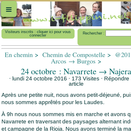
≡
Visiteurs inscrits : cliquer ici pour vous
Rechercher :
connecter
En chemin
>
Chemin de Compostelle
>
@2016
Arcos → Burgos
>
24 octobre : Navarrete → Najer
⋅ lundi 24 octobre 2016 ⋅ 173 Visites
⋅
Répondre 
article
Après une petite nuit, nous avons petit-déjeuné, pu
nous sommes apprêtés pour les Laudes.
À 9h nous nous sommes mis en marche et avons qui
Navarrete en traversant des paysages alternant ind
et campagne de la Rioja. Nous avons terminé la mat