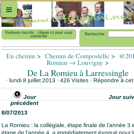
≡
Visiteurs inscrits : cliquer ici pour vous
Rechercher :
connecter
En chemin
>
Chemin de Compostelle
>
@201
Romieu → Louvigny
>
De La Romieu à Larressingle
⋅ lundi 8 juillet 2013 ⋅ 426 Visites
⋅
Répondre à cet 
Jour
Jour sui
précédent
8/07/2013
La Romieu : la collégiale, étape finale de l’année 3 
étape de l’année 4, a immédiatement évoqué pour 