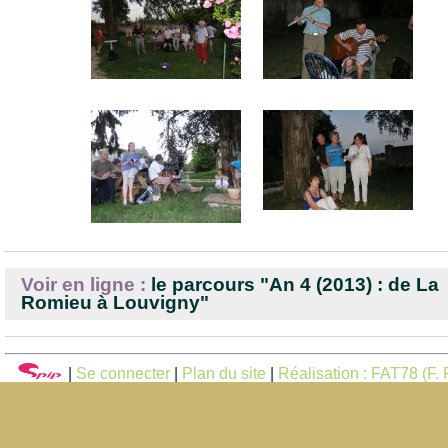
Voir en ligne :
le parcours "An 4 (2013) : de La
Romieu à Louvigny"
|
Se connecter
|
Plan du site
|
Réalisation : FAT78 (F. F