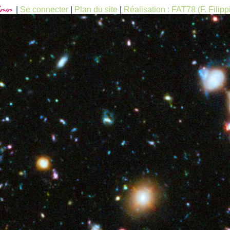
|
Se connecter
|
Plan du site
|
Réalisation : FAT78 (F. Filipp