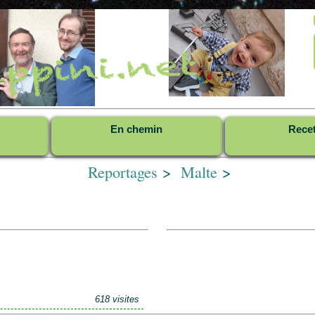
En chemin
Rece
Reportages
>
Malte
>
618 visites