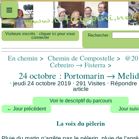
≡
Visiteurs inscrits : cliquer ici pour vous
Rechercher :
connecter
En chemin
>
Chemin de Compostelle
>
@201
Cebreiro → Fisterra
>
24 octobre : Portomarin → Melid
⋅ jeudi 24 octobre 2019 ⋅ 291 Visites
⋅
Répondre 
article
Voir le descriptif du parcours
← Jour précédent
Jour sui
La voix du pèlerin
Pluie du matin n’arrête pas le pèlerin, pluie de l’apre