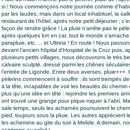
si ! Nous commençons notre journée comme d’hab
par les laudes, mais dans un local inhabituel, la sal
restaurant de l’hôtel, après notre petit déjeuner ; c’
façon de rendre grâce ! La pluie n’arrête pas le pèler
après quelques km en car, tout le monde s’arnache 
parapluie, etc. ... et Ultreïa ! En route ! Nous passo
devant l’ancien hôpital d’Hospital de la Cruz puis, ap
plusieurs petits villages, nous découvrons le très b
calvaire sculpté, dressé parmi les chênes séculaires
l’entrée de Ligonde. Entre deux averses, pluie+++. 
pèlerins commencent à souffrir : ils sont trempés d
à la tête, incapables de voir les beautés du chemin 
plus qu’une idée en tête : rejoindre les premiers arri
ont trouvé une grange pour pique-niquer à l’abri. Mal
sale temps, seuls les acharnés poursuivent le chemi
pied, toujours sous la pluie. Les autres apprécient l
les achemine au gite du soir à Melide. A demain, n
espérons au soleil !