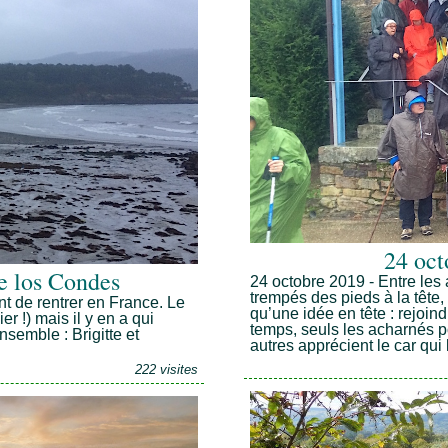
24 oct
e los Condes
24 octobre 2019 - Entre les a
trempés des pieds à la têt
t de rentrer en France. Le
qu’une idée en tête : rejoin
r !) mais il y en a qui
temps, seuls les acharnés p
nsemble : Brigitte et
autres apprécient le car qui
222 visites