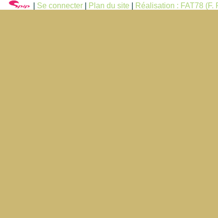
|
Se connecter
|
Plan du site
|
Réalisation : FAT78 (F. F